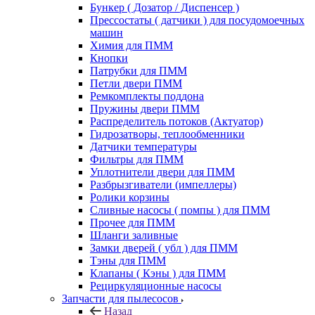
Бункер ( Дозатор / Диспенсер )
Прессостаты ( датчики ) для посудомоечных
машин
Химия для ПММ
Кнопки
Патрубки для ПММ
Петли двери ПММ
Ремкомплекты поддона
Пружины двери ПММ
Распределитель потоков (Актуатор)
Гидрозатворы, теплообменники
Датчики температуры
Фильтры для ПММ
Уплотнители двери для ПММ
Разбрызгиватели (импеллеры)
Ролики корзины
Сливные насосы ( помпы ) для ПММ
Прочее для ПММ
Шланги заливные
Замки дверей ( убл ) для ПММ
Тэны для ПММ
Клапаны ( Кэны ) для ПММ
Рециркуляционные насосы
Запчасти для пылесосов
Назад