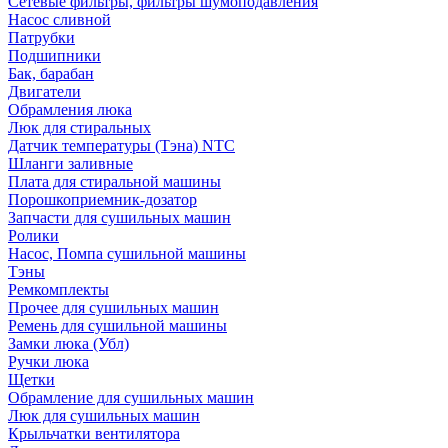
Сетевые фильтры, фильтры шумоподавления
Насос сливной
Патрубки
Подшипники
Бак, барабан
Двигатели
Обрамления люка
Люк для стиральных
Датчик температуры (Тэна) NTC
Шланги заливные
Плата для стиральной машины
Порошкоприемник-дозатор
Запчасти для сушильных машин
Ролики
Насос, Помпа сушильной машины
Тэны
Ремкомплекты
Прочее для сушильных машин
Ремень для сушильной машины
Замки люка (Убл)
Ручки люка
Щетки
Обрамление для сушильных машин
Люк для сушильных машин
Крыльчатки вентилятора