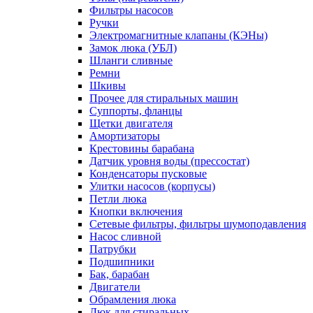
Фильтры насосов
Ручки
Электромагнитные клапаны (КЭНы)
Замок люка (УБЛ)
Шланги сливные
Ремни
Шкивы
Прочее для стиральных машин
Суппорты, фланцы
Щетки двигателя
Амортизаторы
Крестовины барабана
Датчик уровня воды (прессостат)
Конденсаторы пусковые
Улитки насосов (корпусы)
Петли люка
Кнопки включения
Сетевые фильтры, фильтры шумоподавления
Насос сливной
Патрубки
Подшипники
Бак, барабан
Двигатели
Обрамления люка
Люк для стиральных