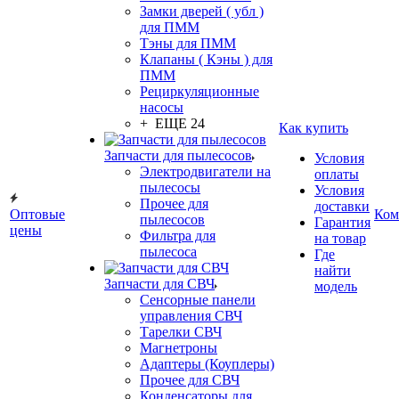
Замки дверей ( убл )
для ПММ
Тэны для ПММ
Клапаны ( Кэны ) для
ПММ
Рециркуляционные
насосы
+ ЕЩЕ 24
Как купить
Запчасти для пылесосов
Условия
Электродвигатели на
оплаты
пылесосы
Условия
Прочее для
доставки
Оптовые
Ком
пылесосов
Гарантия
цены
Фильтра для
на товар
пылесоса
Где
найти
Запчасти для СВЧ
модель
Сенсорные панели
управления СВЧ
Тарелки СВЧ
Магнетроны
Адаптеры (Коуплеры)
Прочее для СВЧ
Конденсаторы для