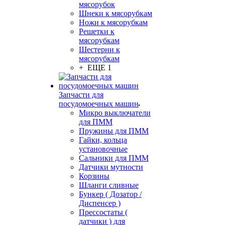
мясорубок
Шнеки к мясорубкам
Ножи к мясорубкам
Решетки к
мясорубкам
Шестерни к
мясорубкам
+ ЕЩЕ 1
Запчасти для
посудомоечных машин
Микро выключатели
для ПММ
Пружины для ПММ
Гайки, кольца
установочные
Сальники для ПММ
Датчики мутности
Корзины
Шланги сливные
Бункер ( Дозатор /
Диспенсер )
Прессостаты (
датчики ) для