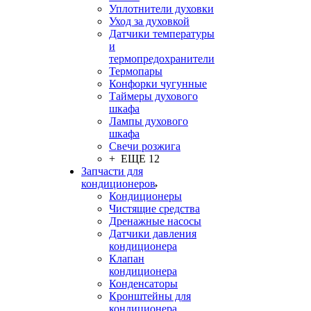
Уплотнители духовки
Уход за духовкой
Датчики температуры
и
термопредохранители
Термопары
Конфорки чугунные
Таймеры духового
шкафа
Лампы духового
шкафа
Свечи розжига
+ ЕЩЕ 12
Запчасти для
кондиционеров
Кондиционеры
Чистящие средства
Дренажные насосы
Датчики давления
кондиционера
Клапан
кондиционера
Конденсаторы
Кронштейны для
кондиционера