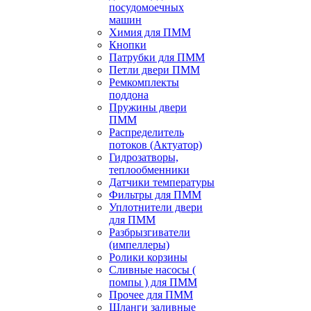
посудомоечных
машин
Химия для ПММ
Кнопки
Патрубки для ПММ
Петли двери ПММ
Ремкомплекты
поддона
Пружины двери
ПММ
Распределитель
потоков (Актуатор)
Гидрозатворы,
теплообменники
Датчики температуры
Фильтры для ПММ
Уплотнители двери
для ПММ
Разбрызгиватели
(импеллеры)
Ролики корзины
Сливные насосы (
помпы ) для ПММ
Прочее для ПММ
Шланги заливные