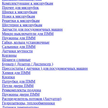
Комплектующие к мясорубкам
Прочее для мясорубок
Шнеки к мясорубкам
Ножи к мясорубкам
Решетки к мясорубкам
Шестерни к мясорубкам
Запчасти для посудомоечных машин
Микро выключатели для ПММ
Пружины для ПММ
Гайки, кольца установочные
Сальники для ПММ
Датчики мутности
Корзины
Шланги сливные
Бункер ( Дозатор / Диспенсер )
Прессостаты ( датчики ) для посудомоечных машин
Химия для ПММ
Кнопки
Патрубки для ПММ
Петли двери ПММ
Ремкомплекты поддона
Пружины двери ПММ
Распределитель потоков (Актуатор)
Гидрозатворы, теплообменники
Датчики температуры