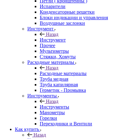
Петли ( кронштейны )
Испарители
Конденсаторные решетки
Блоки индикации и управления
Воздушные заслонки
Инструмент
Назад
Инструмент
Прочее
Мультиметры
Стяжки, Хомуты
Расходные материалы
Назад
Расходные материалы
Труба медная
Труба капилярная
Герметик - Промывка
Инструменты
Назад
Инструменты
Манометры
Горелки
Переходники и Вентили
Как купить
Назад