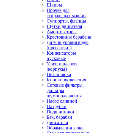
Шкивы
Прочее для
стиральных машин
Суппорты, фланцы
Щетки двигателя
Амортизаторы
Крестовины барабана
Датчик уровня воды
(прессостат)
Конденсаторы
пусковые
Улитки насосов
(корпусы)
Петли люка
Кнопки включения
Сетевые фильтры,
фильтры
шумоподавления
Насос сливной
Патрубки
Подшипники
Бак, барабан
Двигатели
Обрамления люка