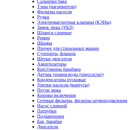
Сальники бака
Тэны (нагреватели)
Фильтры насосов
Ручки
Электромагнитные клапаны (КЭНы)
Замок люка (УБЛ)
Шланги сливные
Ремни
Шкивы
Прочее для стиральных машин
Суппорты, фланцы
Щетки двигателя
Амортизаторы
Крестовины барабана
Датчик уровня воды (прессостат)
Конденсаторы пусковые
Улитки насосов (корпусы)
Петли люка
Кнопки включения
Сетевые фильтры, фильтры шумоподавления
Насос сливной
Патрубки
Подшипники
Бак, барабан
Двигатели