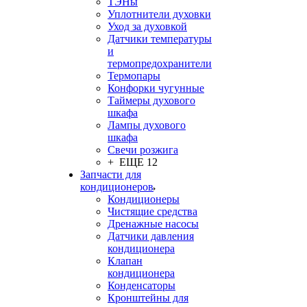
ТЭНы
Уплотнители духовки
Уход за духовкой
Датчики температуры
и
термопредохранители
Термопары
Конфорки чугунные
Таймеры духового
шкафа
Лампы духового
шкафа
Свечи розжига
+ ЕЩЕ 12
Запчасти для
кондиционеров
Кондиционеры
Чистящие средства
Дренажные насосы
Датчики давления
кондиционера
Клапан
кондиционера
Конденсаторы
Кронштейны для