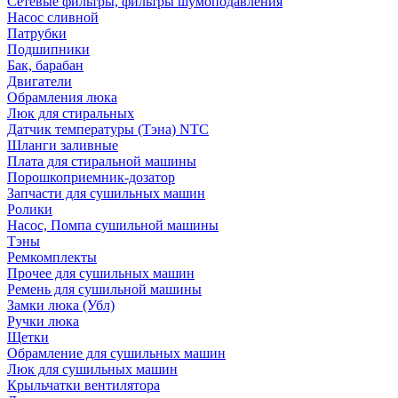
Сетевые фильтры, фильтры шумоподавления
Насос сливной
Патрубки
Подшипники
Бак, барабан
Двигатели
Обрамления люка
Люк для стиральных
Датчик температуры (Тэна) NTC
Шланги заливные
Плата для стиральной машины
Порошкоприемник-дозатор
Запчасти для сушильных машин
Ролики
Насос, Помпа сушильной машины
Тэны
Ремкомплекты
Прочее для сушильных машин
Ремень для сушильной машины
Замки люка (Убл)
Ручки люка
Щетки
Обрамление для сушильных машин
Люк для сушильных машин
Крыльчатки вентилятора