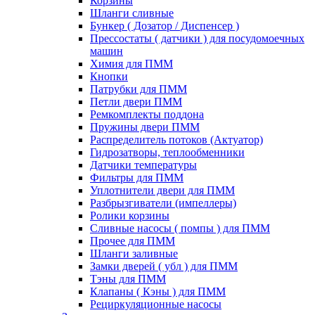
Корзины
Шланги сливные
Бункер ( Дозатор / Диспенсер )
Прессостаты ( датчики ) для посудомоечных
машин
Химия для ПММ
Кнопки
Патрубки для ПММ
Петли двери ПММ
Ремкомплекты поддона
Пружины двери ПММ
Распределитель потоков (Актуатор)
Гидрозатворы, теплообменники
Датчики температуры
Фильтры для ПММ
Уплотнители двери для ПММ
Разбрызгиватели (импеллеры)
Ролики корзины
Сливные насосы ( помпы ) для ПММ
Прочее для ПММ
Шланги заливные
Замки дверей ( убл ) для ПММ
Тэны для ПММ
Клапаны ( Кэны ) для ПММ
Рециркуляционные насосы