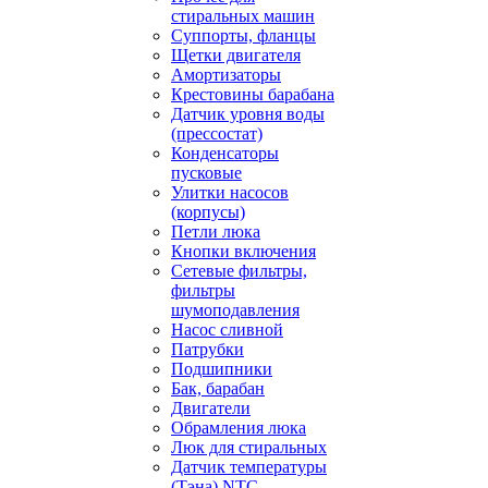
стиральных машин
Суппорты, фланцы
Щетки двигателя
Амортизаторы
Крестовины барабана
Датчик уровня воды
(прессостат)
Конденсаторы
пусковые
Улитки насосов
(корпусы)
Петли люка
Кнопки включения
Сетевые фильтры,
фильтры
шумоподавления
Насос сливной
Патрубки
Подшипники
Бак, барабан
Двигатели
Обрамления люка
Люк для стиральных
Датчик температуры
(Тэна) NTC