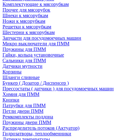
Комплектующие к мясорубкам
Прочее для мясорубок
Шнеки к мясорубкам
Ножи к мясорубкам
Решетки к мясорубкам
Шестерни к мясорубкам
Запчасти для посудомоечных машин
Микро выключатели для ПММ
Пружины для ПММ
Гайки, кольца установочные
Сальники для ПММ
Датчики мутности
Корзины
Шланги сливные
Бункер ( Дозатор / Диспенсер )
Прессостаты ( датчики ) для посудомоечных машин
Химия для ПММ
Кнопки
Патрубки для ПММ
Петли двери ПММ
Ремкомплекты поддона
Пружины двери ПММ
Распределитель потоков (Актуатор)
Гидрозатворы, теплообменники
Датчики температуры