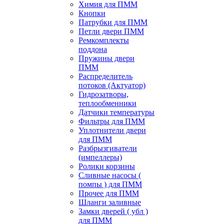
Химия для ПММ
Кнопки
Патрубки для ПММ
Петли двери ПММ
Ремкомплекты
поддона
Пружины двери
ПММ
Распределитель
потоков (Актуатор)
Гидрозатворы,
теплообменники
Датчики температуры
Фильтры для ПММ
Уплотнители двери
для ПММ
Разбрызгиватели
(импеллеры)
Ролики корзины
Сливные насосы (
помпы ) для ПММ
Прочее для ПММ
Шланги заливные
Замки дверей ( убл )
для ПММ