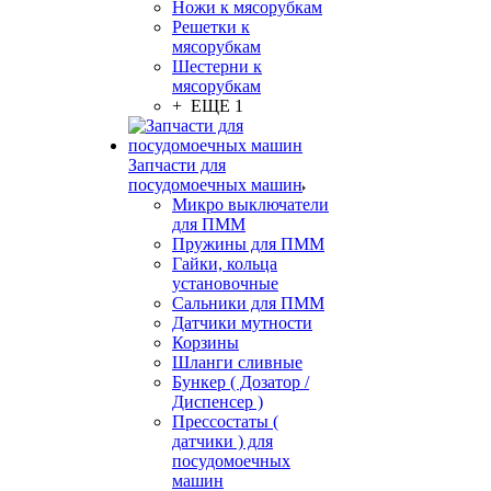
Ножи к мясорубкам
Решетки к
мясорубкам
Шестерни к
мясорубкам
+ ЕЩЕ 1
Запчасти для
посудомоечных машин
Микро выключатели
для ПММ
Пружины для ПММ
Гайки, кольца
установочные
Сальники для ПММ
Датчики мутности
Корзины
Шланги сливные
Бункер ( Дозатор /
Диспенсер )
Прессостаты (
датчики ) для
посудомоечных
машин