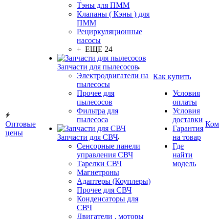
Тэны для ПММ
Клапаны ( Кэны ) для
ПММ
Рециркуляционные
насосы
+ ЕЩЕ 24
Запчасти для пылесосов
Электродвигатели на
Как купить
пылесосы
Прочее для
Условия
пылесосов
оплаты
Фильтра для
Условия
пылесоса
доставки
Оптовые
Ком
Гарантия
цены
Запчасти для СВЧ
на товар
Сенсорные панели
Где
управления СВЧ
найти
Тарелки СВЧ
модель
Магнетроны
Адаптеры (Коуплеры)
Прочее для СВЧ
Конденсаторы для
СВЧ
Двигатели , моторы