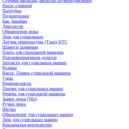
Сетевые фильтры, фильтры шумоподавления
Насос сливной
Патрубки
Подшипники
Бак, барабан
Двигатели
Обрамления люка
Люк для стиральных
Датчик температуры (Тэна) NTC
Шланги заливные
Плата для стиральной машины
Порошкоприемник-дозатор
Запчасти для сушильных машин
Ролики
Насос, Помпа сушильной машины
Тэны
Ремкомплекты
Прочее для сушильных машин
Ремень для сушильной машины
Замки люка (Убл)
Ручки люка
Щетки
Обрамление для сушильных машин
Люк для сушильных машин
Крыльчатки вентилятора