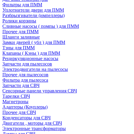
Фильтры для ПММ
Уплотнители двери для ПММ
Разбрызгиватели (импеллеры)
Ролики корзины
Сливные насосы ( помпы ) для ПММ
Прочее для ПММ
Шланги заливные
Замки дверей ( убл ) для ПММ
Тэны для ПММ
Клапаны ( Кэны ) для ПММ
Рециркуляционные насосы
Запчасти для пылесосов
Электродвигатели на пылесосы
Прочее для пылесосов
Фильтра для пылесоса
Запчасти для СВЧ
Сенсорные панели управления СВЧ
Тарелки СВЧ
Магнетроны
Адаптеры (Коуплеры)
Прочее для СВЧ
Конденсаторы для СВЧ
Двигатели , моторы для СВЧ
Электронные трансформаторы
Лампы для СВЧ