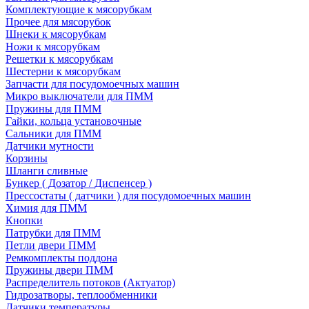
Комплектующие к мясорубкам
Прочее для мясорубок
Шнеки к мясорубкам
Ножи к мясорубкам
Решетки к мясорубкам
Шестерни к мясорубкам
Запчасти для посудомоечных машин
Микро выключатели для ПММ
Пружины для ПММ
Гайки, кольца установочные
Сальники для ПММ
Датчики мутности
Корзины
Шланги сливные
Бункер ( Дозатор / Диспенсер )
Прессостаты ( датчики ) для посудомоечных машин
Химия для ПММ
Кнопки
Патрубки для ПММ
Петли двери ПММ
Ремкомплекты поддона
Пружины двери ПММ
Распределитель потоков (Актуатор)
Гидрозатворы, теплообменники
Датчики температуры