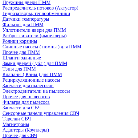
Пружины двери ПММ
Распределитель потоков (Актуатор)
Гидрозатворы, теплообменники
Датчики температуры
Фильтры для ПММ
Уплотнители двери для ПММ
Разбрызгиватели (импеллеры)
Ролики корзины
Сливные насосы ( помпы ) для ПММ
Прочее для ПММ
Шланги заливные
Замки дверей ( убл ) для ПММ
Тэны для ПММ
Клапаны ( Кэны ) для ПММ
Рециркуляционные насосы
Запчасти для пылесосов
Электродвигатели на пылесосы
Прочее для пылесосов
Фильтра для пылесоса
Запчасти для СВЧ
Сенсорные панели управления СВЧ
Тарелки СВЧ
Магнетроны
Адаптеры (Коуплеры)
Прочее для СВЧ