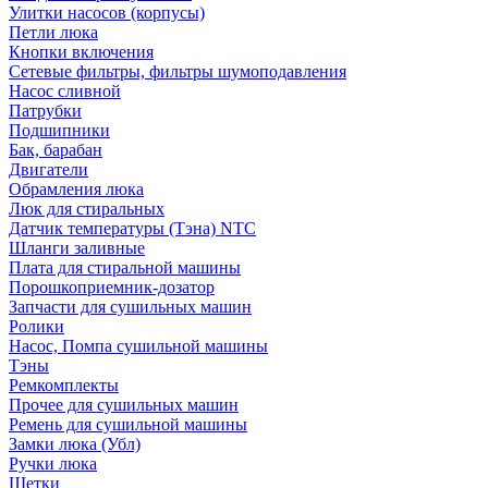
Улитки насосов (корпусы)
Петли люка
Кнопки включения
Сетевые фильтры, фильтры шумоподавления
Насос сливной
Патрубки
Подшипники
Бак, барабан
Двигатели
Обрамления люка
Люк для стиральных
Датчик температуры (Тэна) NTC
Шланги заливные
Плата для стиральной машины
Порошкоприемник-дозатор
Запчасти для сушильных машин
Ролики
Насос, Помпа сушильной машины
Тэны
Ремкомплекты
Прочее для сушильных машин
Ремень для сушильной машины
Замки люка (Убл)
Ручки люка
Щетки