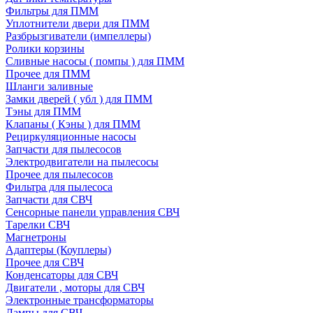
Фильтры для ПММ
Уплотнители двери для ПММ
Разбрызгиватели (импеллеры)
Ролики корзины
Сливные насосы ( помпы ) для ПММ
Прочее для ПММ
Шланги заливные
Замки дверей ( убл ) для ПММ
Тэны для ПММ
Клапаны ( Кэны ) для ПММ
Рециркуляционные насосы
Запчасти для пылесосов
Электродвигатели на пылесосы
Прочее для пылесосов
Фильтра для пылесоса
Запчасти для СВЧ
Сенсорные панели управления СВЧ
Тарелки СВЧ
Магнетроны
Адаптеры (Коуплеры)
Прочее для СВЧ
Конденсаторы для СВЧ
Двигатели , моторы для СВЧ
Электронные трансформаторы
Лампы для СВЧ