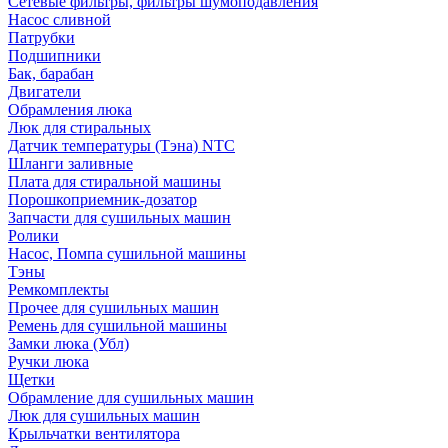
Сетевые фильтры, фильтры шумоподавления
Насос сливной
Патрубки
Подшипники
Бак, барабан
Двигатели
Обрамления люка
Люк для стиральных
Датчик температуры (Тэна) NTC
Шланги заливные
Плата для стиральной машины
Порошкоприемник-дозатор
Запчасти для сушильных машин
Ролики
Насос, Помпа сушильной машины
Тэны
Ремкомплекты
Прочее для сушильных машин
Ремень для сушильной машины
Замки люка (Убл)
Ручки люка
Щетки
Обрамление для сушильных машин
Люк для сушильных машин
Крыльчатки вентилятора