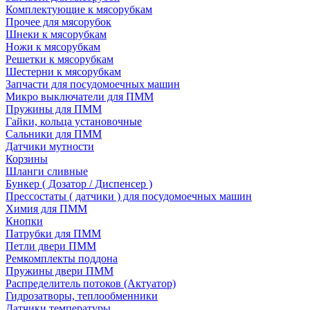
Комплектующие к мясорубкам
Прочее для мясорубок
Шнеки к мясорубкам
Ножи к мясорубкам
Решетки к мясорубкам
Шестерни к мясорубкам
Запчасти для посудомоечных машин
Микро выключатели для ПММ
Пружины для ПММ
Гайки, кольца установочные
Сальники для ПММ
Датчики мутности
Корзины
Шланги сливные
Бункер ( Дозатор / Диспенсер )
Прессостаты ( датчики ) для посудомоечных машин
Химия для ПММ
Кнопки
Патрубки для ПММ
Петли двери ПММ
Ремкомплекты поддона
Пружины двери ПММ
Распределитель потоков (Актуатор)
Гидрозатворы, теплообменники
Датчики температуры