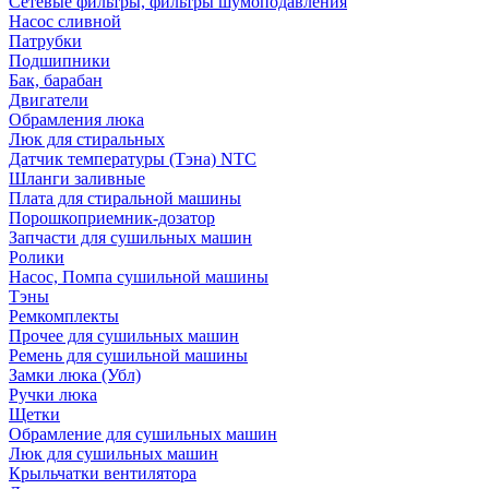
Сетевые фильтры, фильтры шумоподавления
Насос сливной
Патрубки
Подшипники
Бак, барабан
Двигатели
Обрамления люка
Люк для стиральных
Датчик температуры (Тэна) NTC
Шланги заливные
Плата для стиральной машины
Порошкоприемник-дозатор
Запчасти для сушильных машин
Ролики
Насос, Помпа сушильной машины
Тэны
Ремкомплекты
Прочее для сушильных машин
Ремень для сушильной машины
Замки люка (Убл)
Ручки люка
Щетки
Обрамление для сушильных машин
Люк для сушильных машин
Крыльчатки вентилятора