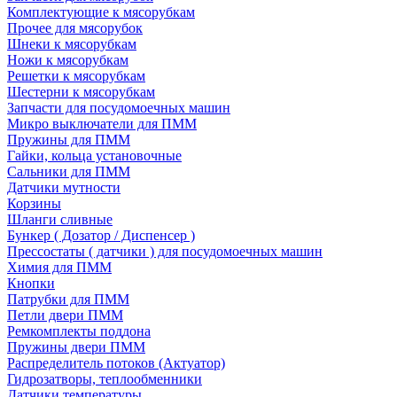
Комплектующие к мясорубкам
Прочее для мясорубок
Шнеки к мясорубкам
Ножи к мясорубкам
Решетки к мясорубкам
Шестерни к мясорубкам
Запчасти для посудомоечных машин
Микро выключатели для ПММ
Пружины для ПММ
Гайки, кольца установочные
Сальники для ПММ
Датчики мутности
Корзины
Шланги сливные
Бункер ( Дозатор / Диспенсер )
Прессостаты ( датчики ) для посудомоечных машин
Химия для ПММ
Кнопки
Патрубки для ПММ
Петли двери ПММ
Ремкомплекты поддона
Пружины двери ПММ
Распределитель потоков (Актуатор)
Гидрозатворы, теплообменники
Датчики температуры