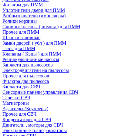
Фильтры для ПММ
Уплотнители двери для ПММ
Разбрызгиватели (импеллеры)
Ролики корзины
Сливные насосы ( помпы ) для ПММ
Прочее для ПММ
Шланги заливные
Замки дверей ( убл ) для ПММ
Тэны для ПММ
Клапаны ( Кэны ) для ПММ
Рециркуляционные насосы
Запчасти для пылесосов
Электродвигатели на пылесосы
Прочее для пылесосов
Фильтра для пылесоса
Запчасти для СВЧ
Сенсорные панели управления СВЧ
Тарелки СВЧ
Магнетроны
Адаптеры (Коуплеры)
Прочее для СВЧ
Конденсаторы для СВЧ
Двигатели , моторы для СВЧ
Электронные трансформаторы
Лампы для СВЧ