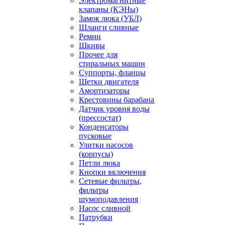
Электромагнитные
клапаны (КЭНы)
Замок люка (УБЛ)
Шланги сливные
Ремни
Шкивы
Прочее для
стиральных машин
Суппорты, фланцы
Щетки двигателя
Амортизаторы
Крестовины барабана
Датчик уровня воды
(прессостат)
Конденсаторы
пусковые
Улитки насосов
(корпусы)
Петли люка
Кнопки включения
Сетевые фильтры,
фильтры
шумоподавления
Насос сливной
Патрубки