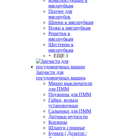
Комплектующие к
мясорубкам
Прочее для
мясорубок
Шнеки к мясорубкам
Ножи к мясорубкам
Решетки к
мясорубкам
Шестерни к
мясорубкам
+ ЕЩЕ 1
Запчасти для
посудомоечных машин
Микро выключатели
для ПММ
Пружины для ПММ
Гайки, кольца
установочные
Сальники для ПММ
Датчики мутности
Корзины
Шланги сливные
Бункер ( Дозатор /