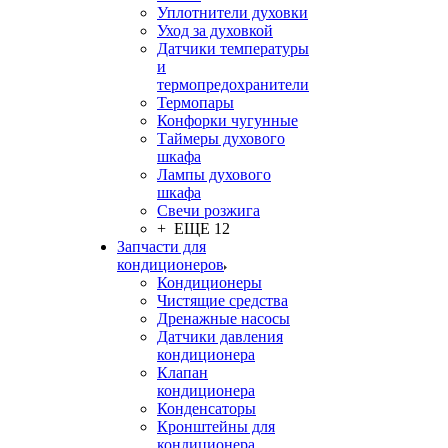
Уплотнители духовки
Уход за духовкой
Датчики температуры
и
термопредохранители
Термопары
Конфорки чугунные
Таймеры духового
шкафа
Лампы духового
шкафа
Свечи розжига
+ ЕЩЕ 12
Запчасти для
кондиционеров
Кондиционеры
Чистящие средства
Дренажные насосы
Датчики давления
кондиционера
Клапан
кондиционера
Конденсаторы
Кронштейны для
кондиционера