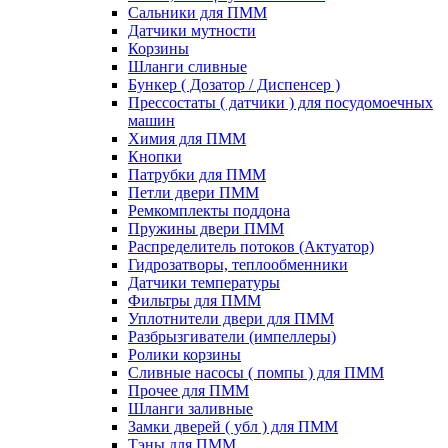
Сальники для ПММ
Датчики мутности
Корзины
Шланги сливные
Бункер ( Дозатор / Диспенсер )
Прессостаты ( датчики ) для посудомоечных
машин
Химия для ПММ
Кнопки
Патрубки для ПММ
Петли двери ПММ
Ремкомплекты поддона
Пружины двери ПММ
Распределитель потоков (Актуатор)
Гидрозатворы, теплообменники
Датчики температуры
Фильтры для ПММ
Уплотнители двери для ПММ
Разбрызгиватели (импеллеры)
Ролики корзины
Сливные насосы ( помпы ) для ПММ
Прочее для ПММ
Шланги заливные
Замки дверей ( убл ) для ПММ
Тэны для ПММ