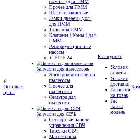
помпы ) для ПММ
Прочее для ПММ
Шланги заливные
Замки дверей ( убл )
для ПММ
Тэны для ПММ
Клапаны ( Кэны ) для
ПММ
Рециркуляционные
насосы
Как купить
+ ЕЩЕ 24
Условия
Запчасти для пылесосов
оплаты
Электродвигатели на
Условия
пылесосы
доставки
Прочее для
Оптовые
Ком
Гарантия
пылесосов
цены
на товар
Фильтра для
Где
пылесоса
найти
модель
Запчасти для СВЧ
Сенсорные панели
управления СВЧ
Тарелки СВЧ
Магнетроны