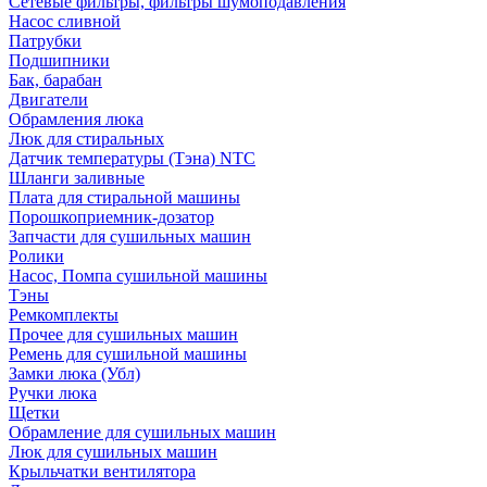
Сетевые фильтры, фильтры шумоподавления
Насос сливной
Патрубки
Подшипники
Бак, барабан
Двигатели
Обрамления люка
Люк для стиральных
Датчик температуры (Тэна) NTC
Шланги заливные
Плата для стиральной машины
Порошкоприемник-дозатор
Запчасти для сушильных машин
Ролики
Насос, Помпа сушильной машины
Тэны
Ремкомплекты
Прочее для сушильных машин
Ремень для сушильной машины
Замки люка (Убл)
Ручки люка
Щетки
Обрамление для сушильных машин
Люк для сушильных машин
Крыльчатки вентилятора