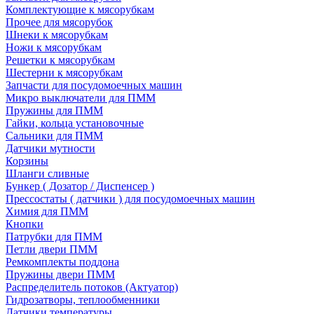
Комплектующие к мясорубкам
Прочее для мясорубок
Шнеки к мясорубкам
Ножи к мясорубкам
Решетки к мясорубкам
Шестерни к мясорубкам
Запчасти для посудомоечных машин
Микро выключатели для ПММ
Пружины для ПММ
Гайки, кольца установочные
Сальники для ПММ
Датчики мутности
Корзины
Шланги сливные
Бункер ( Дозатор / Диспенсер )
Прессостаты ( датчики ) для посудомоечных машин
Химия для ПММ
Кнопки
Патрубки для ПММ
Петли двери ПММ
Ремкомплекты поддона
Пружины двери ПММ
Распределитель потоков (Актуатор)
Гидрозатворы, теплообменники
Датчики температуры