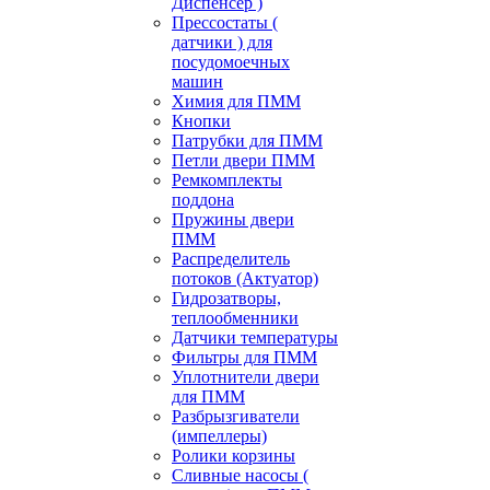
Диспенсер )
Прессостаты (
датчики ) для
посудомоечных
машин
Химия для ПММ
Кнопки
Патрубки для ПММ
Петли двери ПММ
Ремкомплекты
поддона
Пружины двери
ПММ
Распределитель
потоков (Актуатор)
Гидрозатворы,
теплообменники
Датчики температуры
Фильтры для ПММ
Уплотнители двери
для ПММ
Разбрызгиватели
(импеллеры)
Ролики корзины
Сливные насосы (