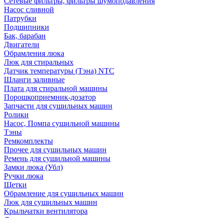
Сетевые фильтры, фильтры шумоподавления
Насос сливной
Патрубки
Подшипники
Бак, барабан
Двигатели
Обрамления люка
Люк для стиральных
Датчик температуры (Тэна) NTC
Шланги заливные
Плата для стиральной машины
Порошкоприемник-дозатор
Запчасти для сушильных машин
Ролики
Насос, Помпа сушильной машины
Тэны
Ремкомплекты
Прочее для сушильных машин
Ремень для сушильной машины
Замки люка (Убл)
Ручки люка
Щетки
Обрамление для сушильных машин
Люк для сушильных машин
Крыльчатки вентилятора