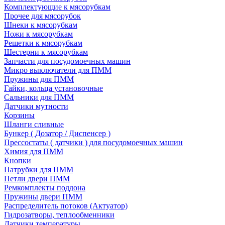
Комплектующие к мясорубкам
Прочее для мясорубок
Шнеки к мясорубкам
Ножи к мясорубкам
Решетки к мясорубкам
Шестерни к мясорубкам
Запчасти для посудомоечных машин
Микро выключатели для ПММ
Пружины для ПММ
Гайки, кольца установочные
Сальники для ПММ
Датчики мутности
Корзины
Шланги сливные
Бункер ( Дозатор / Диспенсер )
Прессостаты ( датчики ) для посудомоечных машин
Химия для ПММ
Кнопки
Патрубки для ПММ
Петли двери ПММ
Ремкомплекты поддона
Пружины двери ПММ
Распределитель потоков (Актуатор)
Гидрозатворы, теплообменники
Датчики температуры