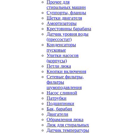
Прочее для
стиральных машин
Суппорты, фланцы
Щетки двигателя
Амортизаторы
Крестовины барабана
Датчик уровня воды
(прессостат)
Конденсаторы
пусковые
Улитки насосов
(корпусы)
Петли люка
Кнопки включения
Сетевые фильтры,
фильтры
шумоподавления
Насос сливной
Патрубки
Подшипники
Бак, барабан
Двигатели
Обрамления люка
Люк для стиральных
Датчик температуры