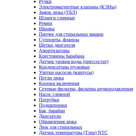
Ручки
Электромагнитные клапаны (КЭНы)
Замок люка (УБЛ)
Шланги сливные
Ремни
Шкивы
Прочее для стиральных машин
Суппорты, фланцы
Щетки двигателя
Амортизаторы
Крестовины барабана
Датчик уровня воды (прессостат)
Конденсаторы пусковые
Улитки насосов (корпусы)
Петли люка
Кнопки включения
Сетевые фильтры, фильтры шумоподавления
Насос сливной
Патрубки
Подшипники
Бак, барабан
Двигатели
Обрамления люка
Люк для стиральных
Датчик температуры (Тэна) NTC