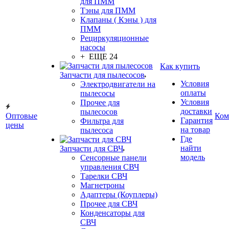
для ПММ
Тэны для ПММ
Клапаны ( Кэны ) для
ПММ
Рециркуляционные
насосы
+ ЕЩЕ 24
Как купить
Запчасти для пылесосов
Условия
Электродвигатели на
оплаты
пылесосы
Условия
Прочее для
доставки
пылесосов
Оптовые
Ком
Гарантия
Фильтра для
цены
на товар
пылесоса
Где
найти
Запчасти для СВЧ
модель
Сенсорные панели
управления СВЧ
Тарелки СВЧ
Магнетроны
Адаптеры (Коуплеры)
Прочее для СВЧ
Конденсаторы для
СВЧ