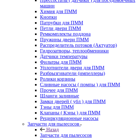
Прессостаты ( датчики ) для посудомоечных
машин
Химия для ПММ
Кнопки
Патрубки для ПММ
Петли двери ПММ
Ремкомплекты поддона
Пружины двери ПММ
Распределитель потоков (Актуатор)
Гидрозатворы, теплообменники
Датчики температуры
Фильтры для ПММ
Уплотнители двери для ПММ
Разбрызгиватели (импеллеры)
Ролики корзины
Сливные насосы ( помпы ) для ПММ
Прочее для ПММ
Шланги заливные
Замки дверей ( убл ) для ПММ
Тэны для ПММ
Клапаны ( Кэны ) для ПММ
Рециркуляционные насосы
Запчасти для пылесосов
Назад
Запчасти для пылесосов