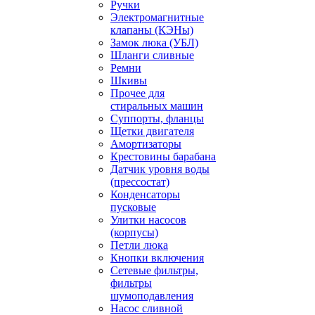
Ручки
Электромагнитные
клапаны (КЭНы)
Замок люка (УБЛ)
Шланги сливные
Ремни
Шкивы
Прочее для
стиральных машин
Суппорты, фланцы
Щетки двигателя
Амортизаторы
Крестовины барабана
Датчик уровня воды
(прессостат)
Конденсаторы
пусковые
Улитки насосов
(корпусы)
Петли люка
Кнопки включения
Сетевые фильтры,
фильтры
шумоподавления
Насос сливной