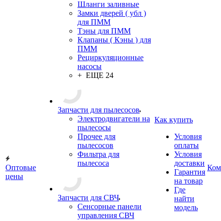
Шланги заливные
Замки дверей ( убл )
для ПММ
Тэны для ПММ
Клапаны ( Кэны ) для
ПММ
Рециркуляционные
насосы
+ ЕЩЕ 24
Запчасти для пылесосов
Электродвигатели на
Как купить
пылесосы
Прочее для
Условия
пылесосов
оплаты
Фильтра для
Условия
пылесоса
доставки
Оптовые
Ком
Гарантия
цены
на товар
Где
Запчасти для СВЧ
найти
Сенсорные панели
модель
управления СВЧ