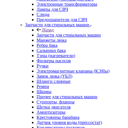
Электронные трансформаторы
Лампы для СВЧ
Слюда
Предохранители для СВЧ
Запчасти для стиральных машин
Назад
Запчасти для стиральных машин
Манжеты люка
Ребра бака
Сальники бака
Тэны (нагреватели)
Фильтры насосов
Ручки
Электромагнитные клапаны (КЭНы)
Замок люка (УБЛ)
Шланги сливные
Ремни
Шкивы
Прочее для стиральных машин
Суппорты, фланцы
Щетки двигателя
Амортизаторы
Крестовины барабана
Датчик уровня воды (прессостат)
Конденсаторы пусковые