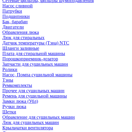
Сетевые фильтры, фильтры шумоподавления
Насос сливной
Патрубки
Подшипники
Бак, барабан
Двигатели
Обрамления люка
Люк для стиральных
Датчик температуры (Тэна) NTC
Шланги заливные
Плата для стиральной машины
Порошкоприемник-дозатор
Запчасти для сушильных машин
Ролики
Насос, Помпа сушильной машины
Тэны
Ремкомплекты
Прочее для сушильных машин
Ремень для сушильной машины
Замки люка (Убл)
Ручки люка
Щетки
Обрамление для сушильных машин
Люк для сушильных машин
Крыльчатки вентилятора