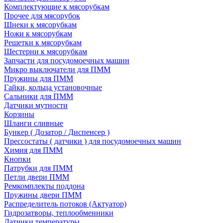
Комплектующие к мясорубкам
Прочее для мясорубок
Шнеки к мясорубкам
Ножи к мясорубкам
Решетки к мясорубкам
Шестерни к мясорубкам
Запчасти для посудомоечных машин
Микро выключатели для ПММ
Пружины для ПММ
Гайки, кольца установочные
Сальники для ПММ
Датчики мутности
Корзины
Шланги сливные
Бункер ( Дозатор / Диспенсер )
Прессостаты ( датчики ) для посудомоечных машин
Химия для ПММ
Кнопки
Патрубки для ПММ
Петли двери ПММ
Ремкомплекты поддона
Пружины двери ПММ
Распределитель потоков (Актуатор)
Гидрозатворы, теплообменники
Датчики температуры