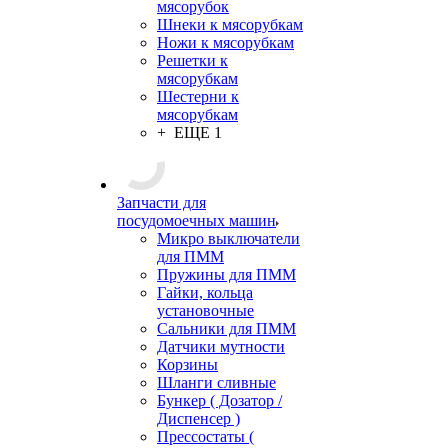
мясорубок
Шнеки к мясорубкам
Ножи к мясорубкам
Решетки к
мясорубкам
Шестерни к
мясорубкам
+ ЕЩЕ 1
Запчасти для
посудомоечных машин
Микро выключатели
для ПММ
Пружины для ПММ
Гайки, кольца
установочные
Сальники для ПММ
Датчики мутности
Корзины
Шланги сливные
Бункер ( Дозатор /
Диспенсер )
Прессостаты (