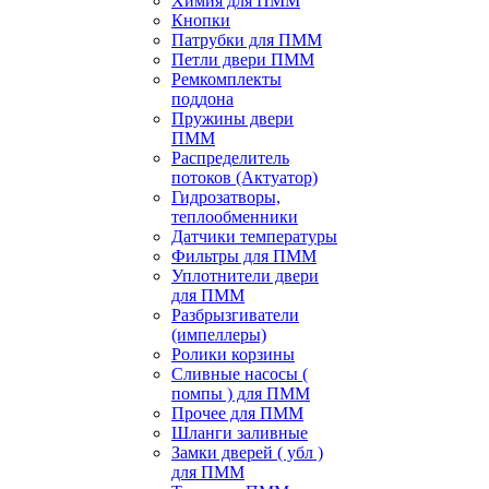
Химия для ПММ
Кнопки
Патрубки для ПММ
Петли двери ПММ
Ремкомплекты
поддона
Пружины двери
ПММ
Распределитель
потоков (Актуатор)
Гидрозатворы,
теплообменники
Датчики температуры
Фильтры для ПММ
Уплотнители двери
для ПММ
Разбрызгиватели
(импеллеры)
Ролики корзины
Сливные насосы (
помпы ) для ПММ
Прочее для ПММ
Шланги заливные
Замки дверей ( убл )
для ПММ