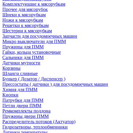
Комплектующие к мясорубкам
Прочее для мясорубок
Шнеки к мясорубкам
Ножи к мясорубкам
Решетки к мясорубкам
Шестерни к мясорубкам
Запчасти для посудомоечных машин
Микро выключатели для ПММ
Пружины для ПММ
Гайки, кольца установочные
Сальники для ПММ
Датчики мутности
Корзины
Шланги сливные
Бункер ( Дозатор / Диспенсер )
Прессостаты ( датчики ) для посудомоечных машин
Химия для ПММ
Кнопки
Патрубки для ПММ
Петли двери ПММ
Ремкомплекты поддона
Пружины двери ПММ
Распределитель потоков (Актуатор)
Гидрозатворы, теплообменники
Датчики температуры