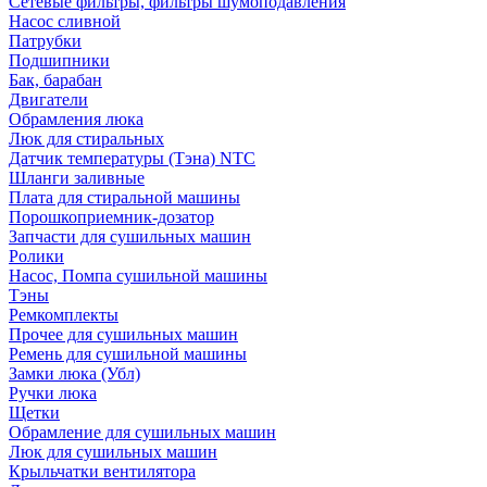
Сетевые фильтры, фильтры шумоподавления
Насос сливной
Патрубки
Подшипники
Бак, барабан
Двигатели
Обрамления люка
Люк для стиральных
Датчик температуры (Тэна) NTC
Шланги заливные
Плата для стиральной машины
Порошкоприемник-дозатор
Запчасти для сушильных машин
Ролики
Насос, Помпа сушильной машины
Тэны
Ремкомплекты
Прочее для сушильных машин
Ремень для сушильной машины
Замки люка (Убл)
Ручки люка
Щетки
Обрамление для сушильных машин
Люк для сушильных машин
Крыльчатки вентилятора