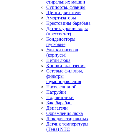
стиральных машин
Суппорты, фланцы
Щетки двигателя
Амортизаторы
Крестовины барабана
Датчик уровня воды
(прессостат)
Конденсаторы
пусковые
Улитки насосов
(корпусы)
Петли люка
Кнопки включения
Сетевые фильтры,
фильтры
шумоподавления
Насос сливной
Патрубки
Подшипники
Бак, барабан
Двигатели
Обрамления люка
Люк для стиральных
Датчик температуры
(Тэна) NTC