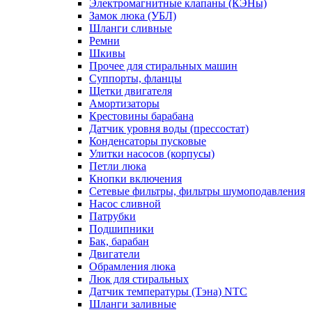
Электромагнитные клапаны (КЭНы)
Замок люка (УБЛ)
Шланги сливные
Ремни
Шкивы
Прочее для стиральных машин
Суппорты, фланцы
Щетки двигателя
Амортизаторы
Крестовины барабана
Датчик уровня воды (прессостат)
Конденсаторы пусковые
Улитки насосов (корпусы)
Петли люка
Кнопки включения
Сетевые фильтры, фильтры шумоподавления
Насос сливной
Патрубки
Подшипники
Бак, барабан
Двигатели
Обрамления люка
Люк для стиральных
Датчик температуры (Тэна) NTC
Шланги заливные