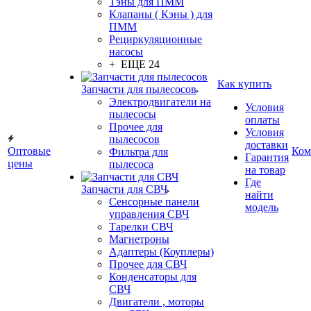
Тэны для ПММ
Клапаны ( Кэны ) для
ПММ
Рециркуляционные
насосы
+ ЕЩЕ 24
Как купить
Запчасти для пылесосов
Электродвигатели на
Условия
пылесосы
оплаты
Прочее для
Условия
пылесосов
доставки
Оптовые
Ком
Фильтра для
Гарантия
цены
пылесоса
на товар
Где
Запчасти для СВЧ
найти
Сенсорные панели
модель
управления СВЧ
Тарелки СВЧ
Магнетроны
Адаптеры (Коуплеры)
Прочее для СВЧ
Конденсаторы для
СВЧ
Двигатели , моторы