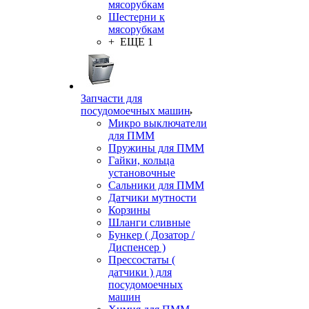
мясорубкам
Шестерни к
мясорубкам
+ ЕЩЕ 1
Запчасти для
посудомоечных машин
Микро выключатели
для ПММ
Пружины для ПММ
Гайки, кольца
установочные
Сальники для ПММ
Датчики мутности
Корзины
Шланги сливные
Бункер ( Дозатор /
Диспенсер )
Прессостаты (
датчики ) для
посудомоечных
машин