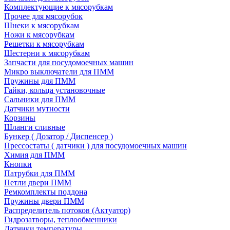
Комплектующие к мясорубкам
Прочее для мясорубок
Шнеки к мясорубкам
Ножи к мясорубкам
Решетки к мясорубкам
Шестерни к мясорубкам
Запчасти для посудомоечных машин
Микро выключатели для ПММ
Пружины для ПММ
Гайки, кольца установочные
Сальники для ПММ
Датчики мутности
Корзины
Шланги сливные
Бункер ( Дозатор / Диспенсер )
Прессостаты ( датчики ) для посудомоечных машин
Химия для ПММ
Кнопки
Патрубки для ПММ
Петли двери ПММ
Ремкомплекты поддона
Пружины двери ПММ
Распределитель потоков (Актуатор)
Гидрозатворы, теплообменники
Датчики температуры