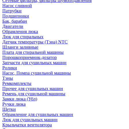
Сетевые фильтры, фильтры шумоподавления
Насос сливной
Патрубки
Подшипники
Бак, барабан
Двигатели
Обрамления люка
Люк для стиральных
Датчик температуры (Тэна) NTC
Шланги заливные
Плата для стиральной машины
Порошкоприемник-дозатор
Запчасти для сушильных машин
Ролики
Насос, Помпа сушильной машины
Тэны
Ремкомплекты
Прочее для сушильных машин
Ремень для сушильной машины
Замки люка (Убл)
Ручки люка
Щетки
Обрамление для сушильных машин
Люк для сушильных машин
Крыльчатки вентилятора