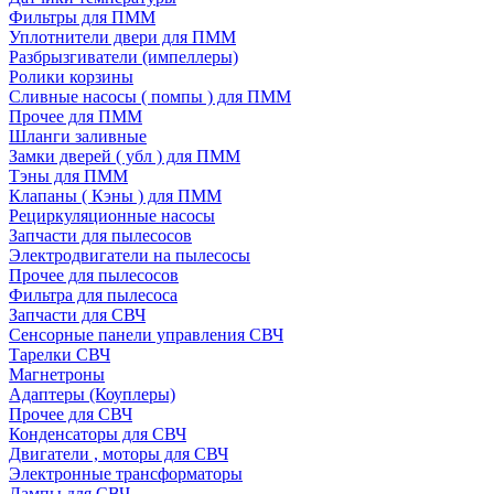
Фильтры для ПММ
Уплотнители двери для ПММ
Разбрызгиватели (импеллеры)
Ролики корзины
Сливные насосы ( помпы ) для ПММ
Прочее для ПММ
Шланги заливные
Замки дверей ( убл ) для ПММ
Тэны для ПММ
Клапаны ( Кэны ) для ПММ
Рециркуляционные насосы
Запчасти для пылесосов
Электродвигатели на пылесосы
Прочее для пылесосов
Фильтра для пылесоса
Запчасти для СВЧ
Сенсорные панели управления СВЧ
Тарелки СВЧ
Магнетроны
Адаптеры (Коуплеры)
Прочее для СВЧ
Конденсаторы для СВЧ
Двигатели , моторы для СВЧ
Электронные трансформаторы
Лампы для СВЧ