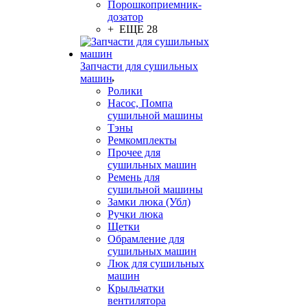
Порошкоприемник-
дозатор
+ ЕЩЕ 28
Запчасти для сушильных
машин
Ролики
Насос, Помпа
сушильной машины
Тэны
Ремкомплекты
Прочее для
сушильных машин
Ремень для
сушильной машины
Замки люка (Убл)
Ручки люка
Щетки
Обрамление для
сушильных машин
Люк для сушильных
машин
Крыльчатки
вентилятора