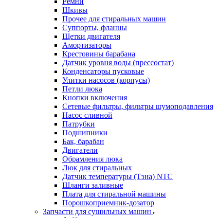
Ремни
Шкивы
Прочее для стиральных машин
Суппорты, фланцы
Щетки двигателя
Амортизаторы
Крестовины барабана
Датчик уровня воды (прессостат)
Конденсаторы пусковые
Улитки насосов (корпусы)
Петли люка
Кнопки включения
Сетевые фильтры, фильтры шумоподавления
Насос сливной
Патрубки
Подшипники
Бак, барабан
Двигатели
Обрамления люка
Люк для стиральных
Датчик температуры (Тэна) NTC
Шланги заливные
Плата для стиральной машины
Порошкоприемник-дозатор
Запчасти для сушильных машин