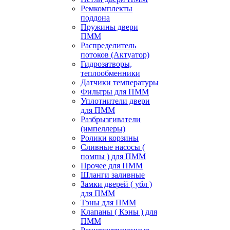
Ремкомплекты
поддона
Пружины двери
ПММ
Распределитель
потоков (Актуатор)
Гидрозатворы,
теплообменники
Датчики температуры
Фильтры для ПММ
Уплотнители двери
для ПММ
Разбрызгиватели
(импеллеры)
Ролики корзины
Сливные насосы (
помпы ) для ПММ
Прочее для ПММ
Шланги заливные
Замки дверей ( убл )
для ПММ
Тэны для ПММ
Клапаны ( Кэны ) для
ПММ