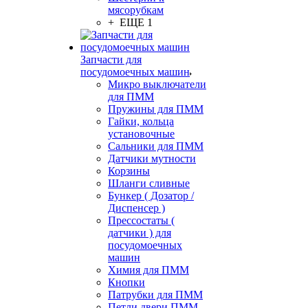
мясорубкам
+ ЕЩЕ 1
Запчасти для
посудомоечных машин
Микро выключатели
для ПММ
Пружины для ПММ
Гайки, кольца
установочные
Сальники для ПММ
Датчики мутности
Корзины
Шланги сливные
Бункер ( Дозатор /
Диспенсер )
Прессостаты (
датчики ) для
посудомоечных
машин
Химия для ПММ
Кнопки
Патрубки для ПММ
Петли двери ПММ