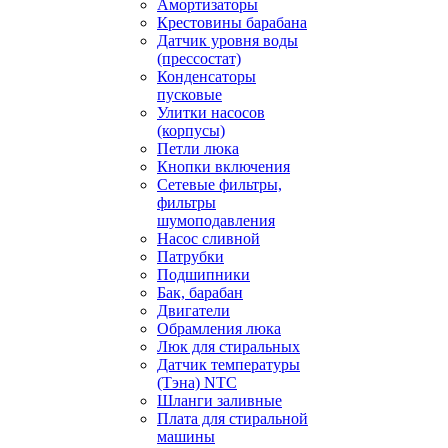
Амортизаторы
Крестовины барабана
Датчик уровня воды
(прессостат)
Конденсаторы
пусковые
Улитки насосов
(корпусы)
Петли люка
Кнопки включения
Сетевые фильтры,
фильтры
шумоподавления
Насос сливной
Патрубки
Подшипники
Бак, барабан
Двигатели
Обрамления люка
Люк для стиральных
Датчик температуры
(Тэна) NTC
Шланги заливные
Плата для стиральной
машины