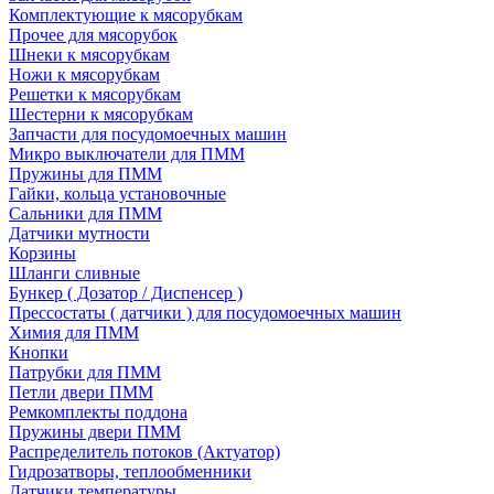
Комплектующие к мясорубкам
Прочее для мясорубок
Шнеки к мясорубкам
Ножи к мясорубкам
Решетки к мясорубкам
Шестерни к мясорубкам
Запчасти для посудомоечных машин
Микро выключатели для ПММ
Пружины для ПММ
Гайки, кольца установочные
Сальники для ПММ
Датчики мутности
Корзины
Шланги сливные
Бункер ( Дозатор / Диспенсер )
Прессостаты ( датчики ) для посудомоечных машин
Химия для ПММ
Кнопки
Патрубки для ПММ
Петли двери ПММ
Ремкомплекты поддона
Пружины двери ПММ
Распределитель потоков (Актуатор)
Гидрозатворы, теплообменники
Датчики температуры