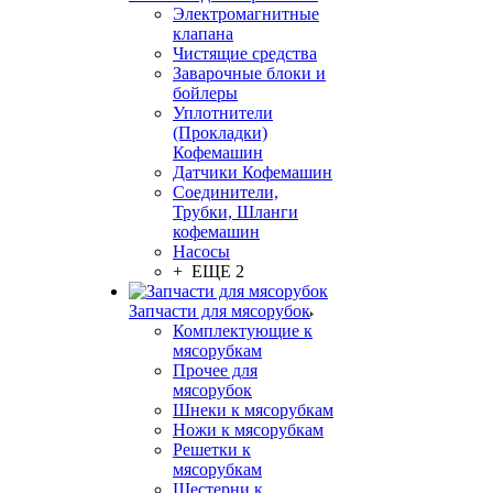
Электромагнитные
клапана
Чистящие средства
Заварочные блоки и
бойлеры
Уплотнители
(Прокладки)
Кофемашин
Датчики Кофемашин
Соединители,
Трубки, Шланги
кофемашин
Насосы
+ ЕЩЕ 2
Запчасти для мясорубок
Комплектующие к
мясорубкам
Прочее для
мясорубок
Шнеки к мясорубкам
Ножи к мясорубкам
Решетки к
мясорубкам
Шестерни к