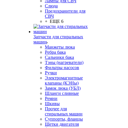
Лампы для СВЧ
Слюда
Предохранители для
СВЧ
+ ЕЩЕ 6
Запчасти для стиральных
машин
Манжеты люка
Ребра бака
Сальники бака
Тэны (нагреватели)
Фильтры насосов
Ручки
Электромагнитные
клапаны (КЭНы)
Замок люка (УБЛ)
Шланги сливные
Ремни
Шкивы
Прочее для
стиральных машин
Суппорты, фланцы
Щетки двигателя