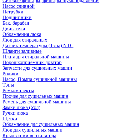
Сетевые фильтры, фильтры шумоподавления
Насос сливной
Патрубки
Подшипники
Бак, барабан
Двигатели
Обрамления люка
Люк для стиральных
Датчик температуры (Тэна) NTC
Шланги заливные
Плата для стиральной машины
Порошкоприемник-дозатор
Запчасти для сушильных машин
Ролики
Насос, Помпа сушильной машины
Тэны
Ремкомплекты
Прочее для сушильных машин
Ремень для сушильной машины
Замки люка (Убл)
Ручки люка
Щетки
Обрамление для сушильных машин
Люк для сушильных машин
Крыльчатки вентилятора