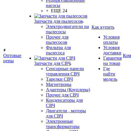
Рециркуляционные
насосы
+ ЕЩЕ 24
Запчасти для пылесосов
Электродвигатели на
Как купить
пылесосы
Прочее для
Условия
пылесосов
оплаты
Фильтра для
Условия
пылесоса
доставки
Оптовые
Ком
Гарантия
цены
Запчасти для СВЧ
на товар
Сенсорные панели
Где
управления СВЧ
найти
Тарелки СВЧ
модель
Магнетроны
Адаптеры (Коуплеры)
Прочее для СВЧ
Конденсаторы для
СВЧ
Двигатели , моторы
для СВЧ
Электронные
трансформаторы