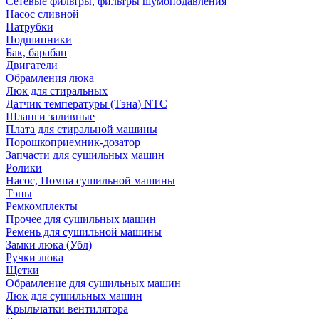
Сетевые фильтры, фильтры шумоподавления
Насос сливной
Патрубки
Подшипники
Бак, барабан
Двигатели
Обрамления люка
Люк для стиральных
Датчик температуры (Тэна) NTC
Шланги заливные
Плата для стиральной машины
Порошкоприемник-дозатор
Запчасти для сушильных машин
Ролики
Насос, Помпа сушильной машины
Тэны
Ремкомплекты
Прочее для сушильных машин
Ремень для сушильной машины
Замки люка (Убл)
Ручки люка
Щетки
Обрамление для сушильных машин
Люк для сушильных машин
Крыльчатки вентилятора