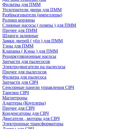
Фильтры для ПММ
Уплотнители двери для ПММ
Разбрызгиватели (импеллеры)
Ролики корзины
Сливные насосы ( помпы ) для ПММ
Прочее для ПММ
Шланги заливные
Замки дверей ( убл ) для ПММ
Тэны для ПММ
Клапаны ( Кэны ) для ПММ
Рециркуляционные насосы
Запчасти для пылесосов
Электродвигатели на пылесосы
Прочее для пылесосов
Фильтра для пылесоса
Запчасти для СВЧ
Сенсорные панели управления СВЧ
Тарелки СВЧ
Магнетроны
Адаптеры (Коуплеры)
Прочее для СВЧ
Конденсаторы для СВЧ
Двигатели , моторы для СВЧ
Электронные трансформаторы
Лампы для СВЧ