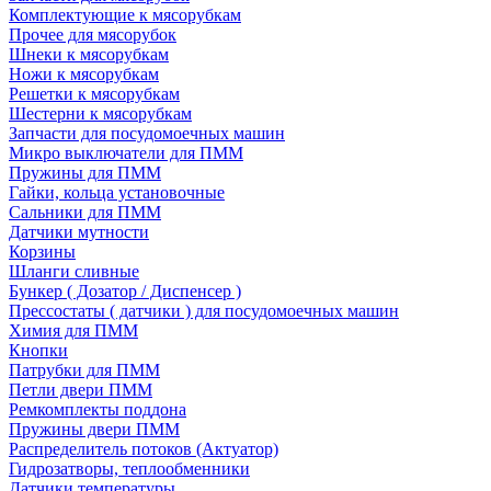
Комплектующие к мясорубкам
Прочее для мясорубок
Шнеки к мясорубкам
Ножи к мясорубкам
Решетки к мясорубкам
Шестерни к мясорубкам
Запчасти для посудомоечных машин
Микро выключатели для ПММ
Пружины для ПММ
Гайки, кольца установочные
Сальники для ПММ
Датчики мутности
Корзины
Шланги сливные
Бункер ( Дозатор / Диспенсер )
Прессостаты ( датчики ) для посудомоечных машин
Химия для ПММ
Кнопки
Патрубки для ПММ
Петли двери ПММ
Ремкомплекты поддона
Пружины двери ПММ
Распределитель потоков (Актуатор)
Гидрозатворы, теплообменники
Датчики температуры