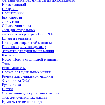
Сетевые фильтры, фильтры шумоподавления
Насос сливной
Патрубки
Подшипники
Бак, барабан
Двигатели
Обрамления люка
Люк для стиральных
Датчик температуры (Тэна) NTC
Шланги заливные
Плата для стиральной машины
Порошкоприемник-дозатор
Запчасти для сушильных машин
Ролики
Насос, Помпа сушильной машины
Тэны
Ремкомплекты
Прочее для сушильных машин
Ремень для сушильной машины
Замки люка (Убл)
Ручки люка
Щетки
Обрамление для сушильных машин
Люк для сушильных машин
Крыльчатки вентилятора