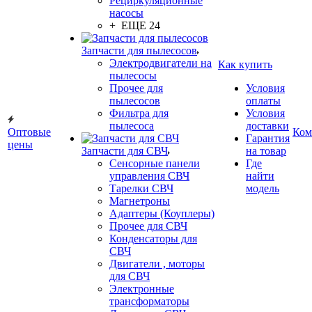
Рециркуляционные
насосы
+ ЕЩЕ 24
Запчасти для пылесосов
Электродвигатели на
Как купить
пылесосы
Прочее для
Условия
пылесосов
оплаты
Фильтра для
Условия
пылесоса
доставки
Оптовые
Ком
Гарантия
цены
Запчасти для СВЧ
на товар
Сенсорные панели
Где
управления СВЧ
найти
Тарелки СВЧ
модель
Магнетроны
Адаптеры (Коуплеры)
Прочее для СВЧ
Конденсаторы для
СВЧ
Двигатели , моторы
для СВЧ
Электронные
трансформаторы