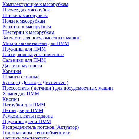
Комплектующие к мясорубкам
Прочее для мясорубок
Шнеки к мясорубкам
Ножи к мясорубкам
Решетки к мясорубкам
Шестерни к мясорубкам
Запчасти для посудомоечных машин
Микро выключатели для ПММ
Пружины для ПММ
Гайки, кольца установочные
Сальники для ПММ
Датчики мутности
Корзины
Шланги сливные
Бункер ( Дозатор / Диспенсер )
Прессостаты ( датчики ) для посудомоечных машин
Химия для ПММ
Кнопки
Патрубки для ПММ
Петли двери ПММ
Ремкомплекты поддона
Пружины двери ПММ
Распределитель потоков (Актуатор)
Гидрозатворы, теплообменники
Датчики температуры