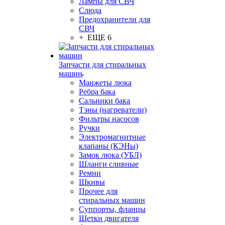
Лампы для СВЧ
Слюда
Предохранители для
СВЧ
+ ЕЩЕ 6
Запчасти для стиральных
машин
Манжеты люка
Ребра бака
Сальники бака
Тэны (нагреватели)
Фильтры насосов
Ручки
Электромагнитные
клапаны (КЭНы)
Замок люка (УБЛ)
Шланги сливные
Ремни
Шкивы
Прочее для
стиральных машин
Суппорты, фланцы
Щетки двигателя