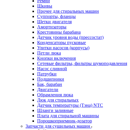
Ремни
Шкивы
Прочее для стиральных машин
Суппорты, фланцы
Щетки двигателя
Амортизаторы
Крестовины барабана
Датчик уровня воды (прессостат)
Конденсаторы пусковые
Улитки насосов (корпусы)
Петли люка
Кнопки включения
Сетевые фильтры, фильтры шумоподавления
Насос сливной
Патрубки
Подшипники
Бак, барабан
Двигатели
Обрамления люка
Люк для стиральных
Датчик температуры (Тэна) NTC
Шланги заливные
Плата для стиральной машины
Порошкоприемник-дозатор
Запчасти для сушильных машин