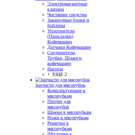
Электромагнитные
клапана
Чистящие средства
Заварочные блоки и
бойлеры
Уплотнители
(Прокладки)
Кофемашин
Датчики Кофемашин
Соединители,
Трубки, Шланги
кофемашин
Насосы
+ ЕЩЕ 2
Запчасти для мясорубок
Комплектующие к
мясорубкам
Прочее для
мясорубок
Шнеки к мясорубкам
Ножи к мясорубкам
Решетки к
мясорубкам
Шестерни к