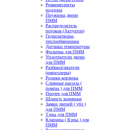
Ремкомплекты
поддона
Пружины двери
ПММ
Распределитель
потоков (Актуатор)
Гидрозатворы,
теплообменники
Датчики температуры
Фильтры для ПММ
Уплотнители двери
для ПММ
Разбрызгиватели
(импеллеры)
Ролики корзины
Сливные насосы (
помпы ) для ПММ
Прочее для ПММ
Шланги заливные
Замки дверей ( убл )
для ПММ
Тэны для ПММ
Клапаны ( Кэны ) для
ПММ