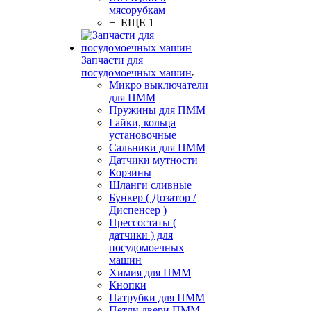
мясорубкам
+ ЕЩЕ 1
Запчасти для
посудомоечных машин
Микро выключатели
для ПММ
Пружины для ПММ
Гайки, кольца
установочные
Сальники для ПММ
Датчики мутности
Корзины
Шланги сливные
Бункер ( Дозатор /
Диспенсер )
Прессостаты (
датчики ) для
посудомоечных
машин
Химия для ПММ
Кнопки
Патрубки для ПММ
Петли двери ПММ