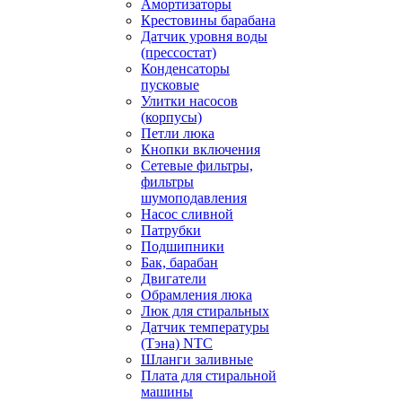
Амортизаторы
Крестовины барабана
Датчик уровня воды
(прессостат)
Конденсаторы
пусковые
Улитки насосов
(корпусы)
Петли люка
Кнопки включения
Сетевые фильтры,
фильтры
шумоподавления
Насос сливной
Патрубки
Подшипники
Бак, барабан
Двигатели
Обрамления люка
Люк для стиральных
Датчик температуры
(Тэна) NTC
Шланги заливные
Плата для стиральной
машины