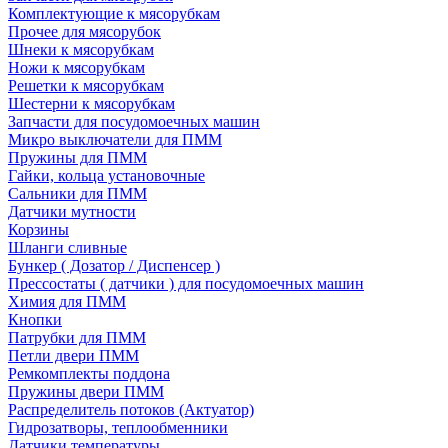
Комплектующие к мясорубкам
Прочее для мясорубок
Шнеки к мясорубкам
Ножи к мясорубкам
Решетки к мясорубкам
Шестерни к мясорубкам
Запчасти для посудомоечных машин
Микро выключатели для ПММ
Пружины для ПММ
Гайки, кольца установочные
Сальники для ПММ
Датчики мутности
Корзины
Шланги сливные
Бункер ( Дозатор / Диспенсер )
Прессостаты ( датчики ) для посудомоечных машин
Химия для ПММ
Кнопки
Патрубки для ПММ
Петли двери ПММ
Ремкомплекты поддона
Пружины двери ПММ
Распределитель потоков (Актуатор)
Гидрозатворы, теплообменники
Датчики температуры