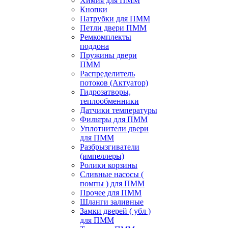
Химия для ПММ
Кнопки
Патрубки для ПММ
Петли двери ПММ
Ремкомплекты
поддона
Пружины двери
ПММ
Распределитель
потоков (Актуатор)
Гидрозатворы,
теплообменники
Датчики температуры
Фильтры для ПММ
Уплотнители двери
для ПММ
Разбрызгиватели
(импеллеры)
Ролики корзины
Сливные насосы (
помпы ) для ПММ
Прочее для ПММ
Шланги заливные
Замки дверей ( убл )
для ПММ