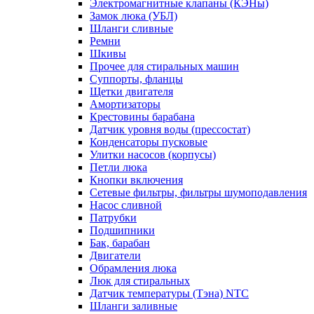
Электромагнитные клапаны (КЭНы)
Замок люка (УБЛ)
Шланги сливные
Ремни
Шкивы
Прочее для стиральных машин
Суппорты, фланцы
Щетки двигателя
Амортизаторы
Крестовины барабана
Датчик уровня воды (прессостат)
Конденсаторы пусковые
Улитки насосов (корпусы)
Петли люка
Кнопки включения
Сетевые фильтры, фильтры шумоподавления
Насос сливной
Патрубки
Подшипники
Бак, барабан
Двигатели
Обрамления люка
Люк для стиральных
Датчик температуры (Тэна) NTC
Шланги заливные