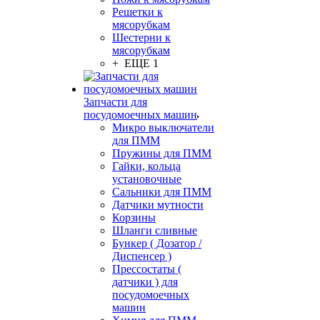
Решетки к
мясорубкам
Шестерни к
мясорубкам
+ ЕЩЕ 1
Запчасти для
посудомоечных машин
Микро выключатели
для ПММ
Пружины для ПММ
Гайки, кольца
установочные
Сальники для ПММ
Датчики мутности
Корзины
Шланги сливные
Бункер ( Дозатор /
Диспенсер )
Прессостаты (
датчики ) для
посудомоечных
машин