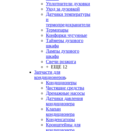
Уплотнители духовки
Уход за духовкой
Датчики температуры
и
термопредохранители
Термопары
Конфорки чугунные
Таймеры духового
шкафа
Лампы духового
шкафа
Свечи розжига
+ ЕЩЕ 12
Запчасти для
кондиционеров
Кондиционеры
Чистящие средства
Дренажные насосы
Датчики давления
кондиционера
Клапан
кондиционера
Конденсаторы
Кронштейны для
кондиционера