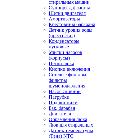
стиральных машин
Суппорты, фланцы
Щетки двигателя
Амортизаторы
Крестовины барабана
Датчик уровня воды
(прессостат)
Конденсаторы
пусковые
Улитки насосов
(корпусы)
Петли люка
Кнопки включения
Сетевые фильтры,
фильтры
шумоподавления
Насос сливной
Патрубки
Подшипники
Бак, барабан
Двигатели
Обрамления люка
Люк для стиральных
Датчик температуры
(Тэна) NTC