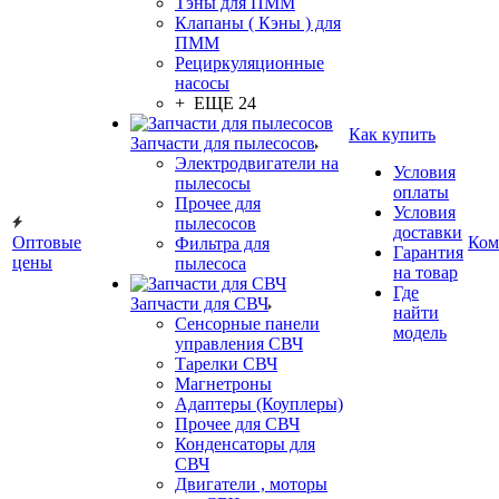
Тэны для ПММ
Клапаны ( Кэны ) для
ПММ
Рециркуляционные
насосы
+ ЕЩЕ 24
Как купить
Запчасти для пылесосов
Электродвигатели на
Условия
пылесосы
оплаты
Прочее для
Условия
пылесосов
доставки
Оптовые
Ком
Фильтра для
Гарантия
цены
пылесоса
на товар
Где
Запчасти для СВЧ
найти
Сенсорные панели
модель
управления СВЧ
Тарелки СВЧ
Магнетроны
Адаптеры (Коуплеры)
Прочее для СВЧ
Конденсаторы для
СВЧ
Двигатели , моторы