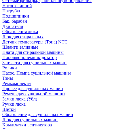
Сетевые фильтры, фильтры шумоподавления
Насос сливной
Патрубки
Подшипники
Бак, барабан
Двигатели
Обрамления люка
Люк для стиральных
Датчик температуры (Тэна) NTC
Шланги заливные
Плата для стиральной машины
Порошкоприемник-дозатор
Запчасти для сушильных машин
Ролики
Насос, Помпа сушильной машины
Тэны
Ремкомплекты
Прочее для сушильных машин
Ремень для сушильной машины
Замки люка (Убл)
Ручки люка
Щетки
Обрамление для сушильных машин
Люк для сушильных машин
Крыльчатки вентилятора