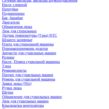
Сетевые фильтры, фильтры шумоподавления
Насос сливной
Патрубки
Подшипники
Бак, барабан
Двигатели
Обрамления люка
Люк для стиральных
Датчик температуры (Тэна) NTC
Шланги заливные
Плата для стиральной машины
Порошкоприемник-дозатор
Запчасти для сушильных машин
Ролики
Насос, Помпа сушильной машины
Тэны
Ремкомплекты
Прочее для сушильных машин
Ремень для сушильной машины
Замки люка (Убл)
Ручки люка
Щетки
Обрамление для сушильных машин
Люк для сушильных машин
Крыльчатки вентилятора