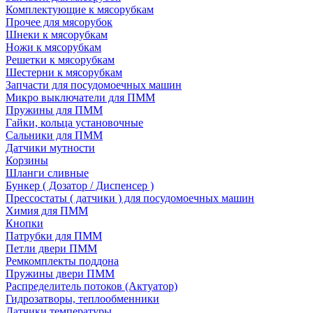
Комплектующие к мясорубкам
Прочее для мясорубок
Шнеки к мясорубкам
Ножи к мясорубкам
Решетки к мясорубкам
Шестерни к мясорубкам
Запчасти для посудомоечных машин
Микро выключатели для ПММ
Пружины для ПММ
Гайки, кольца установочные
Сальники для ПММ
Датчики мутности
Корзины
Шланги сливные
Бункер ( Дозатор / Диспенсер )
Прессостаты ( датчики ) для посудомоечных машин
Химия для ПММ
Кнопки
Патрубки для ПММ
Петли двери ПММ
Ремкомплекты поддона
Пружины двери ПММ
Распределитель потоков (Актуатор)
Гидрозатворы, теплообменники
Датчики температуры