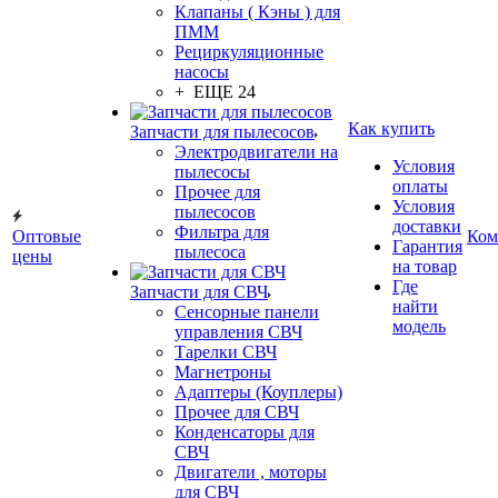
Клапаны ( Кэны ) для
ПММ
Рециркуляционные
насосы
+ ЕЩЕ 24
Как купить
Запчасти для пылесосов
Электродвигатели на
Условия
пылесосы
оплаты
Прочее для
Условия
пылесосов
доставки
Фильтра для
Оптовые
Ком
Гарантия
пылесоса
цены
на товар
Где
Запчасти для СВЧ
найти
Сенсорные панели
модель
управления СВЧ
Тарелки СВЧ
Магнетроны
Адаптеры (Коуплеры)
Прочее для СВЧ
Конденсаторы для
СВЧ
Двигатели , моторы
для СВЧ