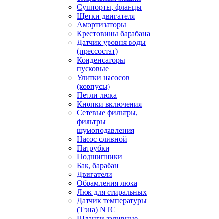
Суппорты, фланцы
Щетки двигателя
Амортизаторы
Крестовины барабана
Датчик уровня воды
(прессостат)
Конденсаторы
пусковые
Улитки насосов
(корпусы)
Петли люка
Кнопки включения
Сетевые фильтры,
фильтры
шумоподавления
Насос сливной
Патрубки
Подшипники
Бак, барабан
Двигатели
Обрамления люка
Люк для стиральных
Датчик температуры
(Тэна) NTC
Шланги заливные