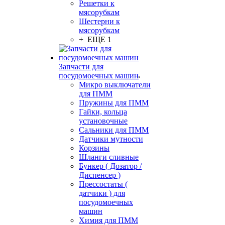
Решетки к
мясорубкам
Шестерни к
мясорубкам
+ ЕЩЕ 1
Запчасти для
посудомоечных машин
Микро выключатели
для ПММ
Пружины для ПММ
Гайки, кольца
установочные
Сальники для ПММ
Датчики мутности
Корзины
Шланги сливные
Бункер ( Дозатор /
Диспенсер )
Прессостаты (
датчики ) для
посудомоечных
машин
Химия для ПММ