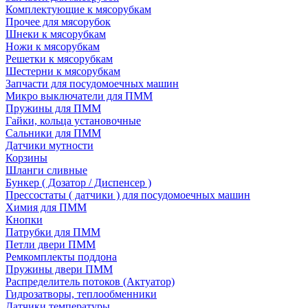
Комплектующие к мясорубкам
Прочее для мясорубок
Шнеки к мясорубкам
Ножи к мясорубкам
Решетки к мясорубкам
Шестерни к мясорубкам
Запчасти для посудомоечных машин
Микро выключатели для ПММ
Пружины для ПММ
Гайки, кольца установочные
Сальники для ПММ
Датчики мутности
Корзины
Шланги сливные
Бункер ( Дозатор / Диспенсер )
Прессостаты ( датчики ) для посудомоечных машин
Химия для ПММ
Кнопки
Патрубки для ПММ
Петли двери ПММ
Ремкомплекты поддона
Пружины двери ПММ
Распределитель потоков (Актуатор)
Гидрозатворы, теплообменники
Датчики температуры