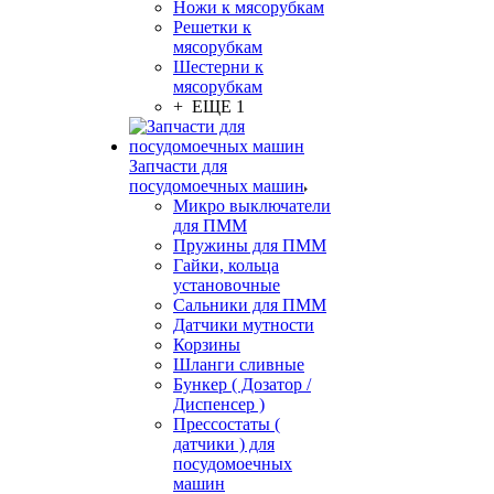
Ножи к мясорубкам
Решетки к
мясорубкам
Шестерни к
мясорубкам
+ ЕЩЕ 1
Запчасти для
посудомоечных машин
Микро выключатели
для ПММ
Пружины для ПММ
Гайки, кольца
установочные
Сальники для ПММ
Датчики мутности
Корзины
Шланги сливные
Бункер ( Дозатор /
Диспенсер )
Прессостаты (
датчики ) для
посудомоечных
машин