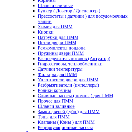
Корзины
Шланги сливные
Бункер ( Дозатор / Диспенсер )
Прессостаты ( датчики ) для посудомоечных
машин
Химия для ПММ
Кнопки
Патрубки для ПММ
Петли двери ПММ
Ремкомплекты поддона
Пружины двери ПММ
Распределитель потоков (Актуатор)
Гидрозатворы, теплообменники
Датчики температуры
Фильтры для ПММ
Уплотнители двери для ПММ
Разбрызгиватели (импеллеры)
Ролики корзины
Сливные насосы ( помпы ) для ПММ
Прочее для ПММ
Шланги заливные
Замки дверей ( убл ) для ПММ
Тэны для ПММ
Клапаны ( Кэны ) для ПММ
Рециркуляционные насосы