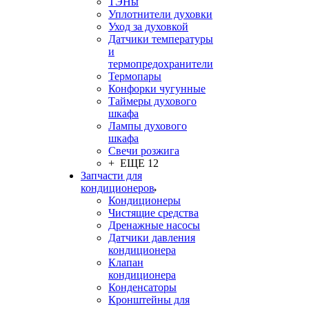
ТЭНы
Уплотнители духовки
Уход за духовкой
Датчики температуры
и
термопредохранители
Термопары
Конфорки чугунные
Таймеры духового
шкафа
Лампы духового
шкафа
Свечи розжига
+ ЕЩЕ 12
Запчасти для
кондиционеров
Кондиционеры
Чистящие средства
Дренажные насосы
Датчики давления
кондиционера
Клапан
кондиционера
Конденсаторы
Кронштейны для