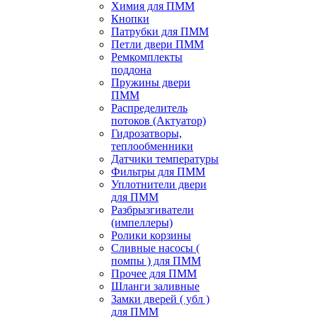
Химия для ПММ
Кнопки
Патрубки для ПММ
Петли двери ПММ
Ремкомплекты
поддона
Пружины двери
ПММ
Распределитель
потоков (Актуатор)
Гидрозатворы,
теплообменники
Датчики температуры
Фильтры для ПММ
Уплотнители двери
для ПММ
Разбрызгиватели
(импеллеры)
Ролики корзины
Сливные насосы (
помпы ) для ПММ
Прочее для ПММ
Шланги заливные
Замки дверей ( убл )
для ПММ