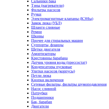
Сальники бака
Тэны (нагреватели)
Фильтры насосов
Ручки
Электромагнитные клапаны (КЭНы)
Замок люка (УБЛ)
Шланги сливные
Ремни
Шкивы
Прочее для стиральных машин
Суппорты, фланцы
Щетки двигателя
Амортизаторы
Крестовины барабана
Датчик уровня воды (прессостат)
Конденсаторы пусковые
Улитки насосов (корпусы)
Петли люка
Кнопки включения
Сетевые фильтры, фильтры шумоподавления
Насос сливной
Патрубки
Подшипники
Бак, барабан
Двигатели