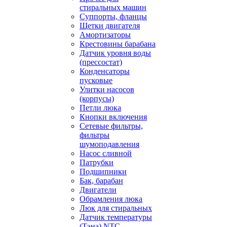
стиральных машин
Суппорты, фланцы
Щетки двигателя
Амортизаторы
Крестовины барабана
Датчик уровня воды
(прессостат)
Конденсаторы
пусковые
Улитки насосов
(корпусы)
Петли люка
Кнопки включения
Сетевые фильтры,
фильтры
шумоподавления
Насос сливной
Патрубки
Подшипники
Бак, барабан
Двигатели
Обрамления люка
Люк для стиральных
Датчик температуры
(Тэна) NTC