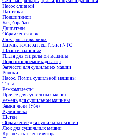
Сетевые фильтры, фильтры шумоподавления
Насос сливной
Патрубки
Подшипники
Бак, барабан
Двигатели
Обрамления люка
Люк для стиральных
Датчик температуры (Тэна) NTC
Шланги заливные
Плата для стиральной машины
Порошкоприемник-дозатор
Запчасти для сушильных машин
Ролики
Насос, Помпа сушильной машины
Тэны
Ремкомплекты
Прочее для сушильных машин
Ремень для сушильной машины
Замки люка (Убл)
Ручки люка
Щетки
Обрамление для сушильных машин
Люк для сушильных машин
Крыльчатки вентилятора