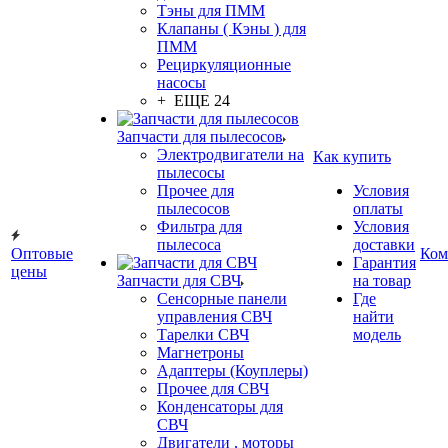
Тэны для ПММ
Клапаны ( Кэны ) для
ПММ
Рециркуляционные
насосы
+ ЕЩЕ 24
Запчасти для пылесосов
Электродвигатели на
Как купить
пылесосы
Прочее для
Условия
пылесосов
оплаты
Фильтра для
Условия
пылесоса
доставки
Оптовые
Ком
Гарантия
цены
Запчасти для СВЧ
на товар
Сенсорные панели
Где
управления СВЧ
найти
Тарелки СВЧ
модель
Магнетроны
Адаптеры (Коуплеры)
Прочее для СВЧ
Конденсаторы для
СВЧ
Двигатели , моторы