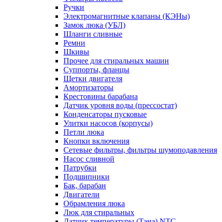
Ручки
Электромагнитные клапаны (КЭНы)
Замок люка (УБЛ)
Шланги сливные
Ремни
Шкивы
Прочее для стиральных машин
Суппорты, фланцы
Щетки двигателя
Амортизаторы
Крестовины барабана
Датчик уровня воды (прессостат)
Конденсаторы пусковые
Улитки насосов (корпусы)
Петли люка
Кнопки включения
Сетевые фильтры, фильтры шумоподавления
Насос сливной
Патрубки
Подшипники
Бак, барабан
Двигатели
Обрамления люка
Люк для стиральных
Датчик температуры (Тэна) NTC