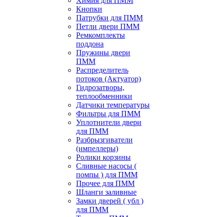
Химия для ПММ
Кнопки
Патрубки для ПММ
Петли двери ПММ
Ремкомплекты
поддона
Пружины двери
ПММ
Распределитель
потоков (Актуатор)
Гидрозатворы,
теплообменники
Датчики температуры
Фильтры для ПММ
Уплотнители двери
для ПММ
Разбрызгиватели
(импеллеры)
Ролики корзины
Сливные насосы (
помпы ) для ПММ
Прочее для ПММ
Шланги заливные
Замки дверей ( убл )
для ПММ