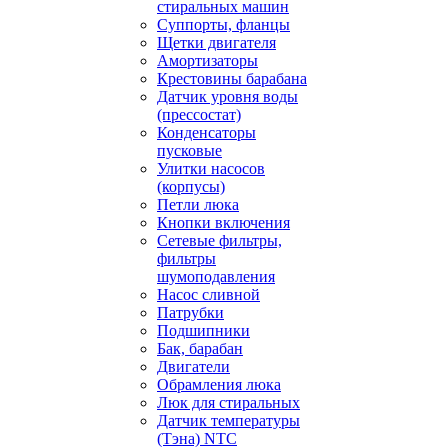
стиральных машин
Суппорты, фланцы
Щетки двигателя
Амортизаторы
Крестовины барабана
Датчик уровня воды
(прессостат)
Конденсаторы
пусковые
Улитки насосов
(корпусы)
Петли люка
Кнопки включения
Сетевые фильтры,
фильтры
шумоподавления
Насос сливной
Патрубки
Подшипники
Бак, барабан
Двигатели
Обрамления люка
Люк для стиральных
Датчик температуры
(Тэна) NTC