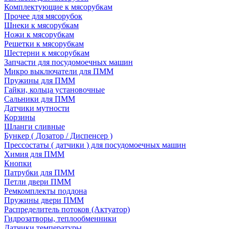
Комплектующие к мясорубкам
Прочее для мясорубок
Шнеки к мясорубкам
Ножи к мясорубкам
Решетки к мясорубкам
Шестерни к мясорубкам
Запчасти для посудомоечных машин
Микро выключатели для ПММ
Пружины для ПММ
Гайки, кольца установочные
Сальники для ПММ
Датчики мутности
Корзины
Шланги сливные
Бункер ( Дозатор / Диспенсер )
Прессостаты ( датчики ) для посудомоечных машин
Химия для ПММ
Кнопки
Патрубки для ПММ
Петли двери ПММ
Ремкомплекты поддона
Пружины двери ПММ
Распределитель потоков (Актуатор)
Гидрозатворы, теплообменники
Датчики температуры