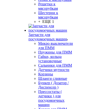
Решетки к
мясорубкам
Шестерни к
мясорубкам
+ ЕЩЕ 1
Запчасти для
посудомоечных машин
Микро выключатели
для ПММ
Пружины для ПММ
Гайки, кольца
установочные
Сальники для ПММ
Датчики мутности
Корзины
Шланги сливные
Бункер ( Дозатор /
Диспенсер )
Прессостаты (
датчики ) для
посудомоечных
машин