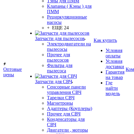
Тэны для ПММ
Клапаны ( Кэны ) для
ПММ
Рециркуляционные
насосы
+ ЕЩЕ 24
Запчасти для пылесосов
Как купить
Электродвигатели на
пылесосы
Условия
Прочее для
оплаты
пылесосов
Условия
Фильтра для
доставки
Оптовые
Ком
пылесоса
Гарантия
цены
на товар
Запчасти для СВЧ
Где
Сенсорные панели
найти
управления СВЧ
модель
Тарелки СВЧ
Магнетроны
Адаптеры (Коуплеры)
Прочее для СВЧ
Конденсаторы для
СВЧ
Двигатели , моторы