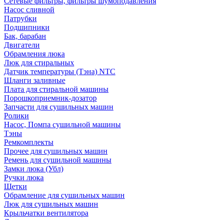
Сетевые фильтры, фильтры шумоподавления
Насос сливной
Патрубки
Подшипники
Бак, барабан
Двигатели
Обрамления люка
Люк для стиральных
Датчик температуры (Тэна) NTC
Шланги заливные
Плата для стиральной машины
Порошкоприемник-дозатор
Запчасти для сушильных машин
Ролики
Насос, Помпа сушильной машины
Тэны
Ремкомплекты
Прочее для сушильных машин
Ремень для сушильной машины
Замки люка (Убл)
Ручки люка
Щетки
Обрамление для сушильных машин
Люк для сушильных машин
Крыльчатки вентилятора