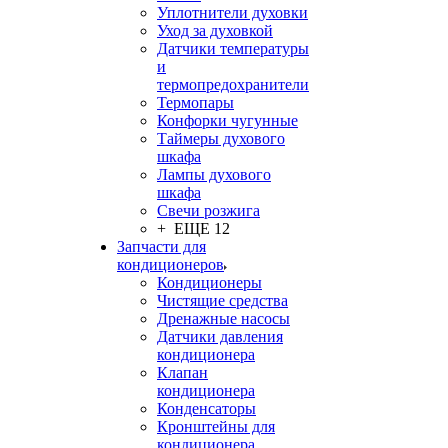
Уплотнители духовки
Уход за духовкой
Датчики температуры
и
термопредохранители
Термопары
Конфорки чугунные
Таймеры духового
шкафа
Лампы духового
шкафа
Свечи розжига
+ ЕЩЕ 12
Запчасти для
кондиционеров
Кондиционеры
Чистящие средства
Дренажные насосы
Датчики давления
кондиционера
Клапан
кондиционера
Конденсаторы
Кронштейны для
кондиционера